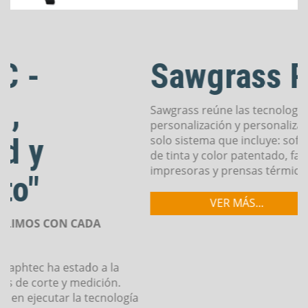
Sawgrass Printers
Sawgrass reúne las tecnologías que hacen posible la
personalización y personalización digital global en un
solo sistema que incluye: software de administración
de tinta y color patentado, fabricantes líderes de
impresoras y prensas térmicas, amplio...
VER MÁS...
S
2
a
d
V